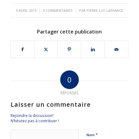
/
/
9 AVRIL 2019
0 COMMENTAIRES
PAR
PIERRE-LUC LAFRANCE
Partager cette publication
0
RÉPONSES
Laisser un commentaire
Rejoindre la discussion?
N’hésitez pas à contribuer !
*
Nom