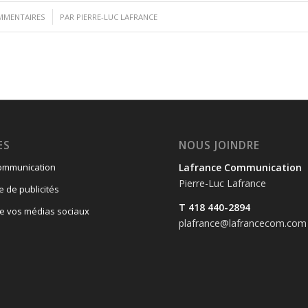
/
MMENTAIRES
PAR
PIERRE-LUC LAFRANCE
ES
NOUS JOINDRE
Lafrance Communication
communication
Pierre-Luc Lafrance
de publicités
T 418 440-2894
e vos médias sociaux
plafrance@lafrancecom.com
n
n