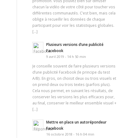
promotion. Vous pouvez bien sûr diffuser
chacun la vidéo de votre côté pour toucher vos
différentes communautés. C’est bien, mais cela
oblige à recueillir les données de chaque
participant pour voir les statistiques globales.
[…]
Plusieurs versions d’une publicité
Facebook
9 avril 2019 - 14 h 50 min
Je conseille souvent de faire plusieurs versions
d’une publicité Facebook (le principe du test
A/B). En gros, on choisit deux ou trois visuels et
on prend deux ou trois textes (parfois plus).
Cela nous permet, en suivant les résultats, de
conserver les versions les plus efficaces pour,
au final, conserver le meilleur ensemble visuel +
[…]
Mettre en place un autorépondeur
Facebook
16 octobre 2018 - 16 h 04 min