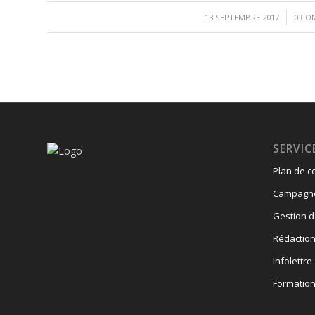
/
13 SEPTEMBRE 2017
0 CO
SERVIC
Plan de 
Campagne 
Gestion d
Rédactio
Infolettre
Formatio