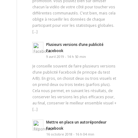
promotion. Vous pouvez bien sûr diffuser
chacun la vidéo de votre côté pour toucher vos
différentes communautés. C’est bien, mais cela
oblige à recueillir les données de chaque
participant pour voir les statistiques globales.
[…]
Plusieurs versions d’une publicité
Facebook
9 avril 2019 - 14 h 50 min
Je conseille souvent de faire plusieurs versions
d’une publicité Facebook (le principe du test
A/B). En gros, on choisit deux ou trois visuels et
on prend deux ou trois textes (parfois plus).
Cela nous permet, en suivant les résultats, de
conserver les versions les plus efficaces pour,
au final, conserver le meilleur ensemble visuel +
[…]
Mettre en place un autorépondeur
Facebook
16 octobre 2018 - 16 h 04 min