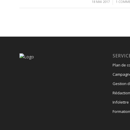
/
/
18 MAI 2017
1 COMME
SERVIC
Plan de 
Campagne 
Gestion d
Rédactio
Infolettre
Formatio