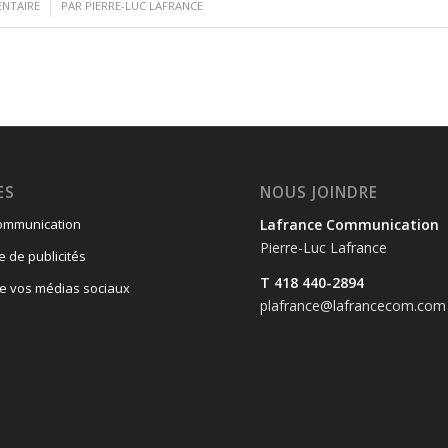
NTAIRE
PAR
PIERRE-LUC LAFRANCE
ES
NOUS JOINDRE
Lafrance Communication
communication
Pierre-Luc Lafrance
de publicités
T 418 440-2894
e vos médias sociaux
plafrance@lafrancecom.com
n
n