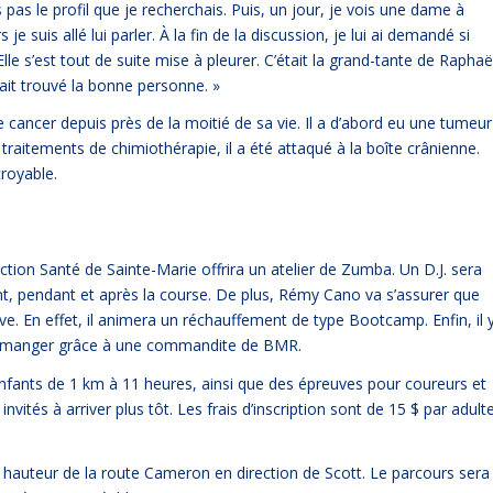
 pas le profil que je recherchais. Puis, un jour, je vois une dame à
 je suis allé lui parler. À la fin de la discussion, je lui ai demandé si
Elle s’est tout de suite mise à pleurer. C’était la grand-tante de Raphaë
vait trouvé la bonne personne. »
 cancer depuis près de la moitié de sa vie. Il a d’abord eu une tumeur
traitements de chimiothérapie, il a été attaqué à la boîte crânienne.
croyable.
Action Santé de Sainte-Marie offrira un atelier de Zumba. Un D.J. sera
nt, pendant et après la course. De plus, Rémy Cano va s’assurer que
e. En effet, il animera un réchauffement de type Bootcamp. Enfin, il 
t à manger grâce à une commandite de BMR.
enfants de 1 km à 11 heures, ainsi que des épreuves pour coureurs et
vités à arriver plus tôt. Les frais d’inscription sont de 15 $ par adult
 la hauteur de la route Cameron en direction de Scott. Le parcours sera