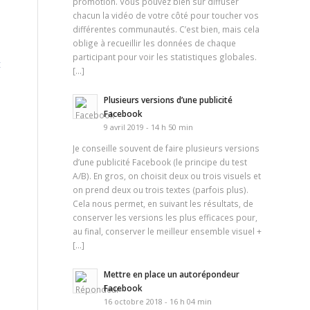
promotion. Vous pouvez bien sûr diffuser
chacun la vidéo de votre côté pour toucher vos
différentes communautés. C’est bien, mais cela
oblige à recueillir les données de chaque
participant pour voir les statistiques globales.
t
[…]
Plusieurs versions d’une publicité
Facebook
9 avril 2019 - 14 h 50 min
Je conseille souvent de faire plusieurs versions
d’une publicité Facebook (le principe du test
A/B). En gros, on choisit deux ou trois visuels et
on prend deux ou trois textes (parfois plus).
Cela nous permet, en suivant les résultats, de
conserver les versions les plus efficaces pour,
au final, conserver le meilleur ensemble visuel +
[…]
Mettre en place un autorépondeur
Facebook
16 octobre 2018 - 16 h 04 min