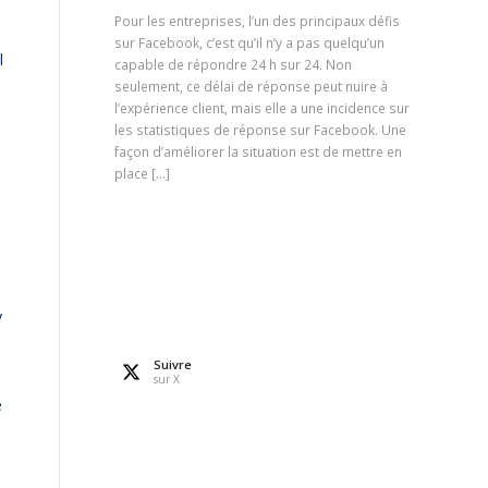
Pour les entreprises, l’un des principaux défis
sur Facebook, c’est qu’il n’y a pas quelqu’un
l
capable de répondre 24 h sur 24. Non
seulement, ce délai de réponse peut nuire à
l’expérience client, mais elle a une incidence sur
les statistiques de réponse sur Facebook. Une
façon d’améliorer la situation est de mettre en
place […]
y
Suivre
sur X
e