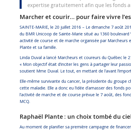
expertise gratuitement afin que les fonds 
Marcher et courir… pour faire vivre l’e
SAINTE-MARIE, le 20 juillet 2016 – Le dimanche 7 août 201
du BMR Unicoop de Sainte-Marie situé au 1360 boulevard V
activité de course et de marche organisée par Marcheurs
Plante et sa famille.
Linda Duval a lancé Marcheurs et coureurs du Québec le 
« Mon objectif était d’inciter les gens à partager leur pass
soutient Mme Duval. Le tout, en mettant de l’avant l’impor
Elle-même survivante du cancer, la présidente du groupe ch
cette maladie. Elle a donc eu l’idée d’amasser des fonds p
l’activité de marche et de course prévue le 7 août, des fon
MCQ.
Raphaël Plante : un choix tombé du cie
Au moment de planifier sa première campagne de financemen