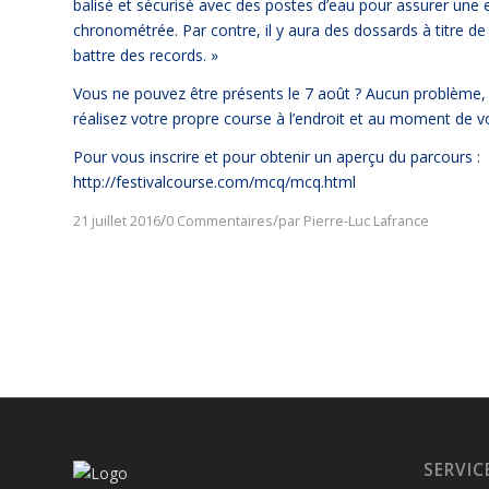
balisé et sécurisé avec des postes d’eau pour assurer une 
chronométrée. Par contre, il y aura des dossards à titre de 
battre des records. »
Vous ne pouvez être présents le 7 août ? Aucun problème, v
réalisez votre propre course à l’endroit et au moment de vo
Pour vous inscrire et pour obtenir un aperçu du parcours :
http://festivalcourse.com/mcq/mcq.html
/
/
21 juillet 2016
0 Commentaires
par
Pierre-Luc Lafrance
SERVIC