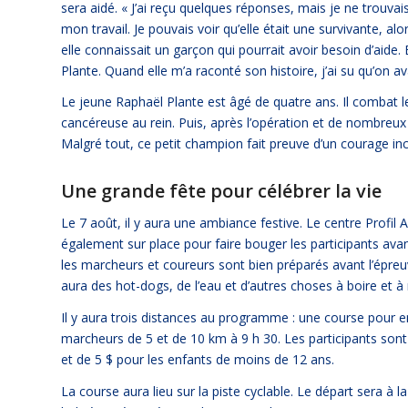
sera aidé. « J’ai reçu quelques réponses, mais je ne trouvais
mon travail. Je pouvais voir qu’elle était une survivante, alors
elle connaissait un garçon qui pourrait avoir besoin d’aide. 
Plante. Quand elle m’a raconté son histoire, j’ai su qu’on a
Le jeune Raphaël Plante est âgé de quatre ans. Il combat le
cancéreuse au rein. Puis, après l’opération et de nombreux 
Malgré tout, ce petit champion fait preuve d’un courage in
Une grande fête pour célébrer la vie
Le 7 août, il y aura une ambiance festive. Le centre Profil 
également sur place pour faire bouger les participants ava
les marcheurs et coureurs sont bien préparés avant l’épreuv
aura des hot-dogs, de l’eau et d’autres choses à boire e
Il y aura trois distances au programme : une course pour 
marcheurs de 5 et de 10 km à 9 h 30. Les participants sont in
et de 5 $ pour les enfants de moins de 12 ans.
La course aura lieu sur la piste cyclable. Le départ sera à