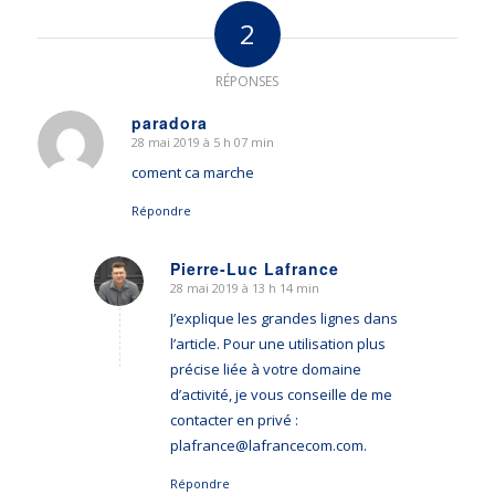
2
RÉPONSES
paradora
28 mai 2019 à 5 h 07 min
dit
:
coment ca marche
Répondre
Pierre-Luc Lafrance
28 mai 2019 à 13 h 14 min
dit
:
J’explique les grandes lignes dans
l’article. Pour une utilisation plus
précise liée à votre domaine
d’activité, je vous conseille de me
contacter en privé :
plafrance@lafrancecom.com
.
Répondre